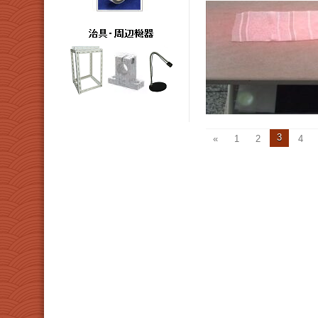
3
«
1
2
4