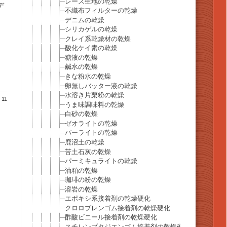
レース生地の乾燥
デ
不織布フィルターの乾燥
デニムの乾燥
シリカゲルの乾燥
クレイ系乾燥材の乾燥
酸化ケイ素の乾燥
糖液の乾燥
鹹水の乾燥
きな粉水の乾燥
卵無しバッター液の乾燥
水溶き片栗粉の乾燥
 11
うま味調味料の乾燥
白砂の乾燥
ゼオライトの乾燥
パーライトの乾燥
鹿沼土の乾燥
苦土石灰の乾燥
パーミキュライトの乾燥
油粕の乾燥
珈琲の粉の乾燥
溶岩の乾燥
エポキシ系接着剤の乾燥硬化
クロロブレンゴム接着剤の乾燥硬化
酢酸ビニール接着剤の乾燥硬化
スチレンブタジエンゴム接着剤の乾燥硬化