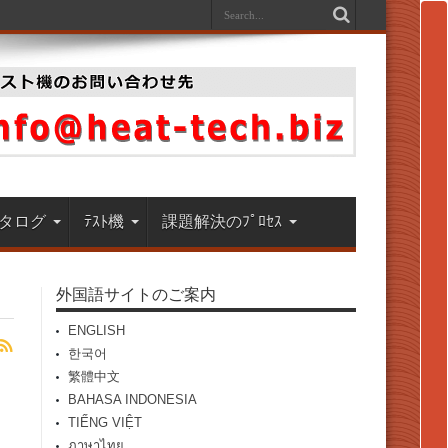
タログ
ﾃｽﾄ機
課題解決のﾌﾟﾛｾｽ
外国語サイトのご案内
ENGLISH
한국어
繁體中文
BAHASA INDONESIA
TIẾNG VIỆT
ภาษาไทย