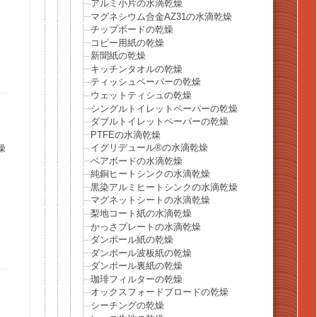
アルミ小片の水滴乾燥
マグネシウム合金AZ31の水滴乾燥
チップボードの乾燥
コピー用紙の乾燥
新聞紙の乾燥
キッチンタオルの乾燥
ティッシュペーパーの乾燥
ウェットティシュの乾燥
シングルトイレットペーパーの乾燥
ダブルトイレットペーパーの乾燥
PTFEの水滴乾燥
イグリデュール®の水滴乾燥
燥
ベアボードの水滴乾燥
純銅ヒートシンクの水滴乾燥
黒染アルミヒートシンクの水滴乾燥
マグネットシートの水滴乾燥
梨地コート紙の水滴乾燥
かっさプレートの水滴乾燥
ダンボール紙の乾燥
ダンボール波板紙の乾燥
ダンボール裏紙の乾燥
珈琲フィルターの乾燥
オックスフォードブロードの乾燥
シーチングの乾燥