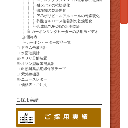
耐火パテの乾燥硬化
澱粉糊の乾燥硬化
PVAポリビニルアルコールの乾燥硬化
酢酸セルロース接着剤の乾燥硬化
合成紙YUPO®の水滴乾燥
カーボンリングヒーターの活用法ビデオ
価格表
カーボンヒーター製品一覧
ドラム缶液面計
水面油膜計
ＶＯＣ分解装置
オゾン型殺菌消臭器
耐熱耐薬品絶縁保護テープ
紫外線機器
ニュースレター
価格表・ご注文
ご採用実績