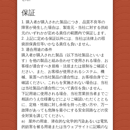
保証
1. 購入者が購入された製品につき、品質不良等の
障害が発生した場合は、製造元・当社に対する供給
元のいずれかが定める責任の範囲内で保証します。
2. 上記に定める保証以外には、当社は法律上の瑕
疵担保責任等いかなる責任も負いません。
3. 適合用途の条件
購入者が購入された製品（以下当社製品といいま
す）を他の製品と組み合わせて使用される場合、お
客様が適合すべき規格・法規または規制をご確認く
ださい。また、お客様が使用されるシステム、機
械、装置への当社製品の適合性は、お客様自身でご
確認ください。これらを実施されない場合は、当社
は当社製品の適合性について責任を負いません。
下記用途に使用される場合、当社営業担当者までご
相談のうえ仕様書などによりご確認いただくととも
に、定格・性能に対し余裕を持った使い方や、万一
故障があっても危険を最小にする安全回路などの安
全対策を講じてください。
a） 屋外の用途、潜在的な化学的汚染あるいは電気
的妨害を被る用途または当ウェブサイトに記載のな