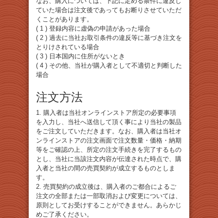
なお、購入については、下記に定める条件に違反し
ていた場合は注文後であってもお断りさせていただ
くことがあります。
( 1 ) 登録内容に虚偽の申請があった場合
( 2 ) 過去に当社お取引条件の違反等に基づき注文を
とりけされている場合
( 3 ) 日本国内に住所がないとき
( 4 ) その他、当社が購入者として不適切と判断した
場合
注文方法
1. 購入者は当社オンラインストア所定の必要事項
を入力し、当社へ送信して頂く事により当社の製品
をご注文していただきます。なお、購入者は当社オ
ンラインストアの注文画面で注文数量・価格・納期
等をご確認の上、所定の注文手続きを完了するもの
とし、当社に当該注文内容が伝達された時点で、購
入者と当社の間の売買契約が成立するものとしま
す。
2. 売買契約の成立後は、購入者のご都合によるご
注文の全部または一部取消および変更については、
原則としてお受けすることができません。あらかじ
めご了承ください。