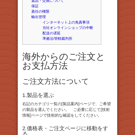
返品・交換について
保証
責任の権限
輸出管理
インターネット上の免責事項
当社オンラインショップの中断
配送の遅延
準拠法/管轄裁判所
海外からのご注文と
お支払方法
ご注文方法について
1.製品を選ぶ
右記のカテゴリ一覧の[製品案内]ページで、ご希望
の製品を選んでください。 ご必要に応じて[技術
情報]ページで技術的な確認をしてください。
2.価格表・ご注文ページに移動をす
る