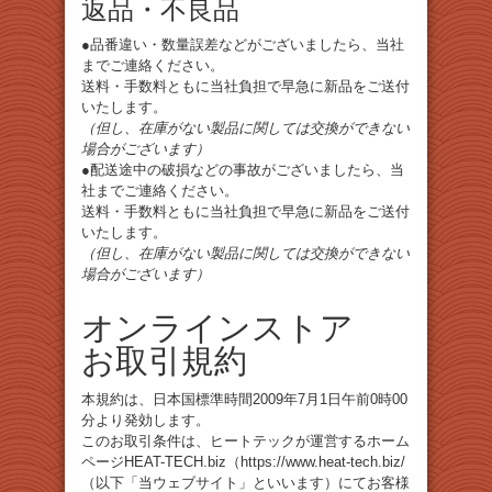
返品・不良品
●品番違い・数量誤差などがございましたら、当社
までご連絡ください。
送料・手数料ともに当社負担で早急に新品をご送付
いたします。
（但し、在庫がない製品に関しては交換ができない
場合がございます）
●配送途中の破損などの事故がございましたら、当
社までご連絡ください。
送料・手数料ともに当社負担で早急に新品をご送付
いたします。
（但し、在庫がない製品に関しては交換ができない
場合がございます）
オンラインストア
お取引規約
本規約は、日本国標準時間2009年7月1日午前0時00
分より発効します。
このお取引条件は、ヒートテックが運営するホーム
ページHEAT-TECH.biz（https://www.heat-tech.biz/
（以下「当ウェブサイト」といいます）にてお客様