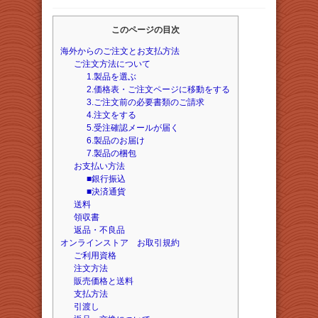
このページの目次
海外からのご注文とお支払方法
ご注文方法について
1.製品を選ぶ
2.価格表・ご注文ページに移動をする
3.ご注文前の必要書類のご請求
4.注文をする
5.受注確認メールが届く
6.製品のお届け
7.製品の梱包
お支払い方法
■銀行振込
■決済通貨
送料
領収書
返品・不良品
オンラインストア お取引規約
ご利用資格
注文方法
販売価格と送料
支払方法
引渡し