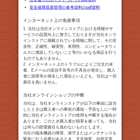
安全保障貿易管理の参考資料のpdf資料
インターネット上の免責事項
1. 当社は当社オンラインストアにおける情報やサ
ービスの品質向上に努力しておりますが当社オンラ
インストアに掲載されている情報に関して、その安
全性、正確性、確実性、有用性、コンピュータウィ
ルスに感染していないこと等のいかなる保証を行う
ものでもありません。
2. インターネット上のトラブルによりご注文の未
着、Eメールの送信不良等の不具合が発生し、購入
者に損害等が発生した場合といえども、当社は一切
責任を負いません。
当社オンラインショップの中断
当社は、当社オンラインストアが以下の事由に該当
したときは購入者への事前の通知・予告なしに一時
的に当社オンラインストアの使用を中断する場合が
あります。このとき購入者が損害を被っても、当社
は何らの賠償責任も負わないものとします。
当社の端末機器の障害、保守またはメンテナンスを
緊急に行う必要があるとき。天災地変、自然災害、