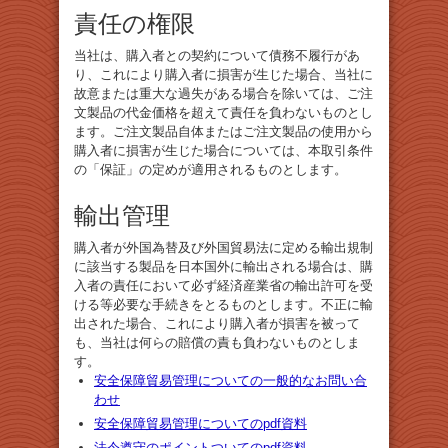
責任の権限
当社は、購入者との契約について債務不履行があ
り、これにより購入者に損害が生じた場合、当社に
故意または重大な過失がある場合を除いては、ご注
文製品の代金価格を超えて責任を負わないものとし
ます。ご注文製品自体またはご注文製品の使用から
購入者に損害が生じた場合については、本取引条件
の「保証」の定めが適用されるものとします。
輸出管理
購入者が外国為替及び外国貿易法に定める輸出規制
に該当する製品を日本国外に輸出される場合は、購
入者の責任において必ず経済産業省の輸出許可を受
ける等必要な手続きをとるものとします。不正に輸
出された場合、これにより購入者が損害を被って
も、当社は何らの賠償の責も負わないものとしま
す。
安全保障貿易管理についての一般的なお問い合
わせ
安全保障貿易管理についてのpdf資料
法令遵守のポイントついてのpdf資料