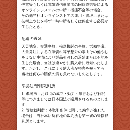
停電等もしくは電気通信事業者の回線障害等による
オンラインシステムの中断・機能不全等の場合。
その他当社オンラインストアの運用・管理上または
技術上やむを得ず一時中断もしくは停止する必要が
生じたとき。
配送の遅延
天災地変、交通事故、輸送機関の事故、労働争議、
大量発注による在庫切れ等予想外の事由その他やむ
をえない事情により製品引渡しの遅延または不能を
生じた場合、当社は速やかに購入者に通知いたしま
す。ただし、これにより購入者が損害を被っても、
当社は何らの賠償の責も負わないものとします。
準拠法/管轄裁判所
1. 準拠法：お取引の成立・効力・履行および解釈
等につきましては日本国法が適用されるものとしま
す。
2. 管轄裁判所：本取引条件に関して紛争が生じた
場合は、当社本店所在地の裁判所を第一審の管轄裁
判所とします。