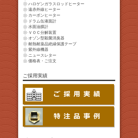
ハロゲンガラスロッドヒーター
遠赤外線ヒーター
カーボンヒーター
ドラム缶液面計
水面油膜計
ＶＯＣ分解装置
オゾン型殺菌消臭器
耐熱耐薬品絶縁保護テープ
紫外線機器
ニュースレター
価格表・ご注文
ご採用実績