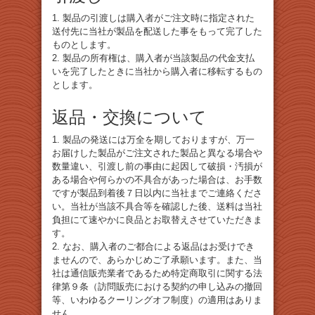
1. 製品の引渡しは購入者がご注文時に指定された
送付先に当社が製品を配送した事をもって完了した
ものとします。
2. 製品の所有権は、購入者が当該製品の代金支払
いを完了したときに当社から購入者に移転するもの
とします。
返品・交換について
1. 製品の発送には万全を期しておりますが、万一
お届けした製品がご注文された製品と異なる場合や
数量違い、引渡し前の事由に起因して破損・汚損が
ある場合や何らかの不具合があった場合は、お手数
ですが製品到着後７日以内に当社までご連絡くださ
い。当社が当該不具合等を確認した後、送料は当社
負担にて速やかに良品とお取替えさせていただきま
す。
2. なお、購入者のご都合による返品はお受けでき
ませんので、あらかじめご了承願います。また、当
社は通信販売業者であるため特定商取引に関する法
律第９条（訪問販売における契約の申し込みの撤回
等、いわゆるクーリングオフ制度）の適用はありま
せん。