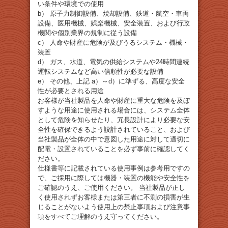
い条件や環境での使用
b） 原子力制御設備、焼却設備、鉄道・航空・車両
設備、医用機械、娯楽機械、安全装置、および行政
機関や個別業界の規制に従う設備
c） 人命や財産に危険が及びうるシステム・機械・
装置
d） ガス、水道、電気の供給システムや24時間連続
運転システムなど高い信頼性が必要な設備
e） その他、上記 a）～d）に準ずる、高度な安全
性が必要とされる用途
お客様が当社製品を人命や財産に重大な危険を及ぼ
すような用途に使用される場合には、システム全体
として危険を知らせたり、冗長設計により必要な安
全性を確保できるよう設計されていること、および
当社製品が全体の中で意図した用途に対して適切に
配電・設置されていることを必ず事前に確認してく
ださい。
仕様書等に記載されている使用事例は参考用ですの
で、ご採用に際しては機器・装置の機能や安全性を
ご確認のうえ、ご使用ください。 当社製品が正し
く使用されずお客様または第三者に不測の損害が生
じることがないよう使用上の禁止事項および注意事
項をすべてご理解のうえ守ってください。