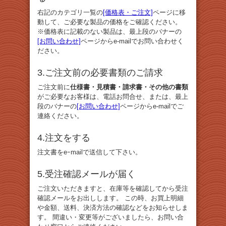
右記のカテゴリ一覧の
[価格表・ご注文]
ページに移
動して、ご必要な製品の価格をご確認ください。
※価格表に記載のない製品は、最上段のバナーの
[お問い合わせ]
ページからe-mailでお問い合わせく
ださい。
3.ご注文前の必要書類のご請求
ご注文前に
仕様書・見積書・請求書・その他の書類
がご必要なお客様は、電話お問合せ、または、最上
段のバナーの
[お問い合わせ]
ページからe-mailでご
連絡ください。
4.注文をする
注文書をeｰmailで送信して下さい。
5.受注確認メールが届く
ご注文いただきますと、在庫等を確認してから受注
確認メールをお出しします。 この時、お買上明細
や金額、送料、決済方法の確認などをお知らせしま
す。 間違い・変更等がございましたら、お問い合