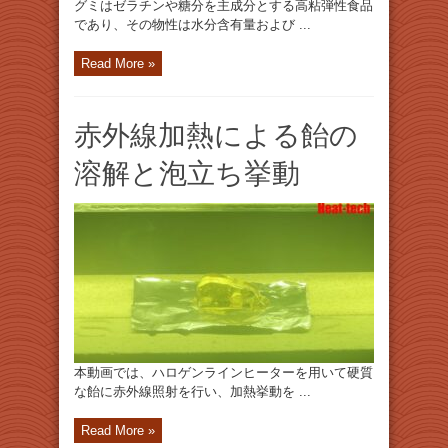
グミはゼラチンや糖分を主成分とする高粘弾性食品
であり、その物性は水分含有量および ...
Read More »
赤外線加熱による飴の
溶解と泡立ち挙動
本動画では、ハロゲンラインヒーターを用いて硬質
な飴に赤外線照射を行い、加熱挙動を ...
Read More »