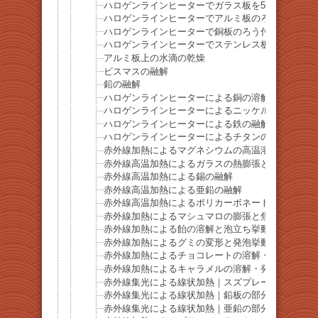
ハロゲンラインヒーターでガラス板を500℃まで加
ハロゲンラインヒーターでアルミ板のろう付け
ハロゲンラインヒーターで銅板のろう付け
ハロゲンラインヒーターでステンレス板のろう付け
アルミ板上の水滴の乾燥
ビスマスの融解
鉛の融解
ハロゲンラインヒーターによる銅の溶解：1085℃
ハロゲンラインヒーターによるニッケルの融解：14
ハロゲンラインヒーターによる鉄の融解：1536℃
ハロゲンラインヒーターによるチタンの融解：166
赤外線加熱によるマグネシウムの高温溶解プロセス
赤外線高温加熱によるガラスの熱膨張と破損
赤外線高温加熱による錫の融解
赤外線高温加熱による亜鉛の融解
赤外線高温加熱によるポリカーボネートシートの加
赤外線加熱によるマシュマロの膨張と焦げ
赤外線加熱による飴の溶解と泡立ち挙動
赤外線加熱によるグミの変形と発泡挙動
赤外線加熱によるチョコレートの溶解・発泡・焦げ
赤外線加熱によるキャラメルの溶解・発泡・焦げの
赤外線集光による線状加熱｜スズプレートの部分溶
赤外線集光による線状加熱｜鉛板の部分溶融
赤外線集光による線状加熱｜亜鉛の部分溶融