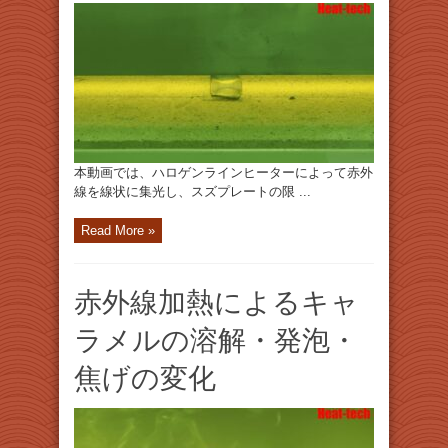
本動画では、ハロゲンラインヒーターによって赤外
線を線状に集光し、スズプレートの限 ...
Read More »
赤外線加熱によるキャ
ラメルの溶解・発泡・
焦げの変化