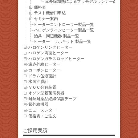
赤外線加熱によるプラモデルランナーの軟化と変形
価格表
テスト機借用申込
セミナー案内
ヒーターコントローラー製品一覧
ハロゲンラインヒーター製品一覧
治具・周辺機器 製品一覧
ヒーター ラボキット 製品一覧
ハロゲンリングヒーター
ハロゲン両面ヒーター
ハロゲンガラスロッドヒーター
遠赤外線ヒーター
カーボンヒーター
ドラム缶液面計
水面油膜計
ＶＯＣ分解装置
オゾン型殺菌消臭器
耐熱耐薬品絶縁保護テープ
紫外線機器
ニュースレター
価格表・ご注文
ご採用実績