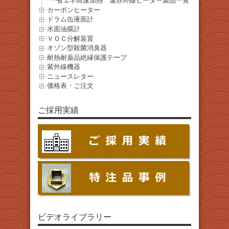
省エネ高速加熱 遠赤外線ヒーター製品一覧
カーボンヒーター
ドラム缶液面計
水面油膜計
ＶＯＣ分解装置
オゾン型殺菌消臭器
耐熱耐薬品絶縁保護テープ
紫外線機器
ニュースレター
価格表・ご注文
ご採用実績
ビデオライブラリー