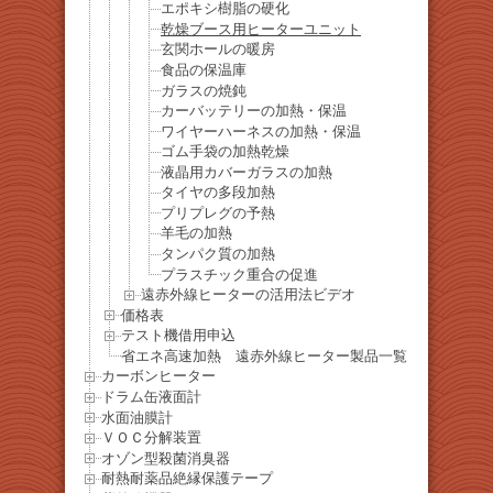
エポキシ樹脂の硬化
乾燥ブース用ヒーターユニット
玄関ホールの暖房
食品の保温庫
ガラスの焼鈍
カーバッテリーの加熱・保温
ワイヤーハーネスの加熱・保温
ゴム手袋の加熱乾燥
液晶用カバーガラスの加熱
タイヤの多段加熱
プリプレグの予熱
羊毛の加熱
タンパク質の加熱
プラスチック重合の促進
遠赤外線ヒーターの活用法ビデオ
価格表
テスト機借用申込
省エネ高速加熱 遠赤外線ヒーター製品一覧
カーボンヒーター
ドラム缶液面計
水面油膜計
ＶＯＣ分解装置
オゾン型殺菌消臭器
耐熱耐薬品絶縁保護テープ