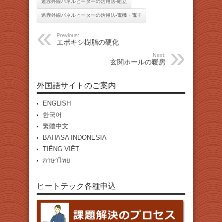
遠赤外線パネルヒーターの活用法-組立
遠赤外線パネルヒーターの活用法-電機・電子
Previous:
エポキシ樹脂の硬化
Next:
玄関ホールの暖房
外国語サイトのご案内
ENGLISH
한국어
繁體中文
BAHASA INDONESIA
TIẾNG VIỆT
ภาษาไทย
ヒートテック各種申込