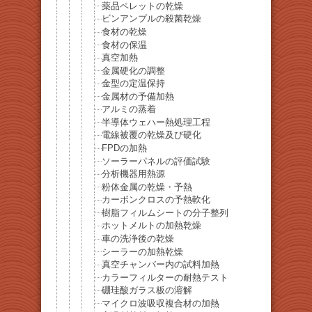
薬品ペレットの乾燥
ビンアンプルの殺菌乾燥
食材の乾燥
食材の保温
真空加熱
金属硬化の調整
金型の定温保持
金属材の予備加熱
アルミの蒸着
半導体ウェハー熱処理工程
電線被覆の乾燥及び硬化
FPDの加熱
ソーラーパネルの評価試験
分析機器用熱源
粉体金属の乾燥・予熱
カーボンクロスの予熱軟化
樹脂フィルムシートの分子整列
ホットメルトの加熱乾燥
車の洗浄後の乾燥
シーラーの加熱乾燥
真空チャンバー内の試料加熱
カラーフィルターの耐熱テスト
硼珪酸ガラス板の溶解
マイクロ波吸収複合材の加熱