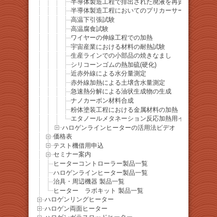
半導体製造工程で排出された廃液を再資源化する工
半導体製造工程においてのプリカーサーガスの加熱
高温下引張試験
高温腐食試験
ワイヤーの伸線工程での加熱
宇宙産業における材料の耐熱試験
生産ラインでの小部品の焼きなまし
シリコーンゴムの熱加硫(硬化)
近赤外線による水分量測定
赤外線加熱による土壌含水量測定
急速熱分解による油状生成物の生成
ナノカーボン材料合成
粉体塗装工程における金属材料の加熱
エタノールメタネーション反応加熱用インラインヒ
ハロゲンラインヒーターの活用法ビデオ
価格表
テスト機借用申込
セミナー案内
ヒーターコントローラー製品一覧
ハロゲンラインヒーター製品一覧
治具・周辺機器 製品一覧
ヒーター ラボキット 製品一覧
ハロゲンリングヒーター
ハロゲン両面ヒーター