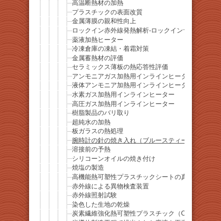
高温断熱材の加熱
プラスチックの表面改質
金属薄膜の親和性向上
ロックイン赤外線発熱解析-ロックインサーモグラ
薬液加熱ヒーター
冷凍倉庫の凍結・着霜対策
金属蓄熱材の評価
セラミックス薄板の熱応答性評価
アンモニアガス加熱用インラインヒーター
液体アンモニア加熱用インラインヒーター
水素ガス加熱用インラインヒーター
高圧ガス加熱用インラインヒーター
樹脂製品のバリ取り
超純水の加熱
板ガラスの熱処理
腕時計の針の焼き入れ（ブルースティール）
溶接前の予熱
シリコーンオイルの焼き付け
焼塩の製造
高機能熱可塑性プラスチックシートの真空成形
赤外線による異物検査装置
赤外線照射試験
染色した生地の乾燥
炭素繊維強化熱可塑性プラスチック（CFRTP）の