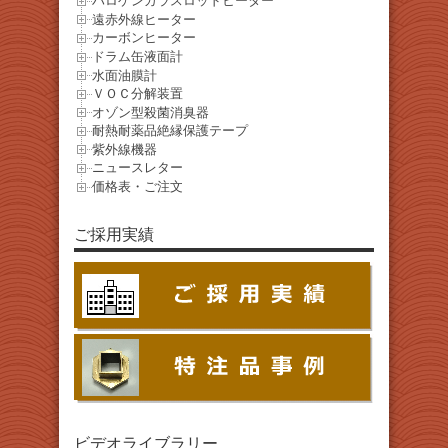
ハロゲンガラスロッドヒーター
遠赤外線ヒーター
カーボンヒーター
ドラム缶液面計
水面油膜計
ＶＯＣ分解装置
オゾン型殺菌消臭器
耐熱耐薬品絶縁保護テープ
紫外線機器
ニュースレター
価格表・ご注文
ご採用実績
ビデオライブラリー