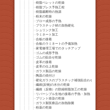
樹脂ペレットの乾燥
樹脂プレス予熱工程
樹脂裁断時の熱源
粉末の乾燥
ブロー成形の予熱
プラスチック材の加熱硬化
シュリンク加工
ラミネート加工
合板の接着
合板のラミネートの予備加熱
家電修理工場でのタッチアップ
ゴムの成形予熱
ゴムの貼合せ乾燥
皮革の接着
皮革の仕上乾燥
ガラス製品の乾燥
陶器の焼付け
硬化ガラスのプラスチック補強貼合わせ
繊維(反物)の水分の乾燥
繊維（反物）の防縮樹脂加工の乾燥
リバーシブル生地の接着の予熱・加熱
プリント捺染の乾燥
ガラス製医療品の加熱除菌
粉薬の乾燥