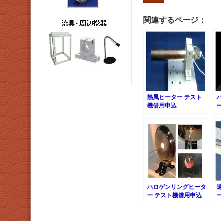
関連するページ：
熱風ヒーター テスト
機借用申込
ハロゲンリングヒータ
ー テスト機借用申込