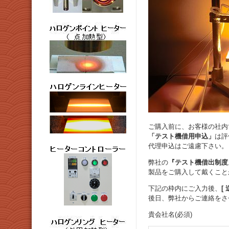
ご購入前に、お客様の社内
「テスト機借用申込」
は評
代理申込はご遠慮下さい。
弊社の
『テスト機借出制度
製品をご購入して戴くこと
下記の枠内にご入力後、
[ 
後日、弊社からご連絡をさ
貴会社名(必須)