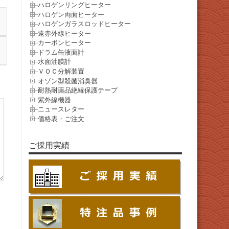
ハロゲンリングヒーター
ハロゲン両面ヒーター
ハロゲンガラスロッドヒーター
遠赤外線ヒーター
カーボンヒーター
ドラム缶液面計
水面油膜計
ＶＯＣ分解装置
オゾン型殺菌消臭器
耐熱耐薬品絶縁保護テープ
紫外線機器
ニュースレター
価格表・ご注文
ご採用実績