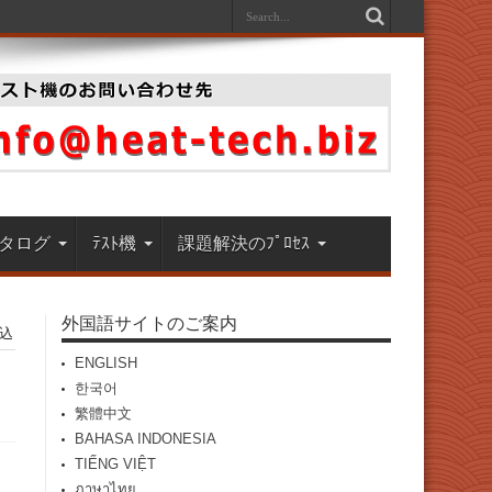
タログ
ﾃｽﾄ機
課題解決のﾌﾟﾛｾｽ
外国語サイトのご案内
込
ENGLISH
한국어
繁體中文
BAHASA INDONESIA
TIẾNG VIỆT
ภาษาไทย