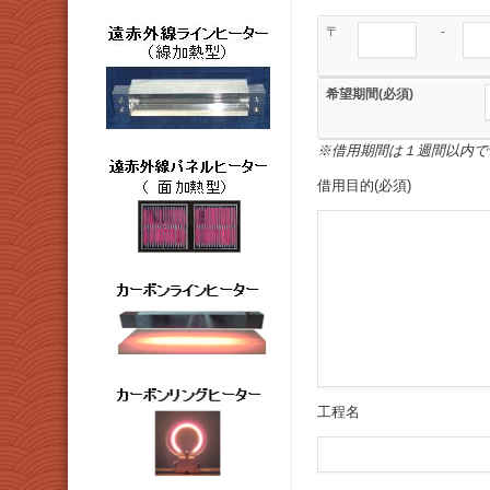
〒
-
希望期間(必須)
※借用期間は１週間以内で
借用目的(必須)
工程名