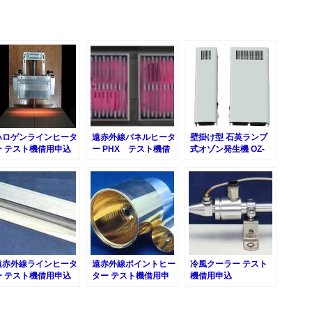
ハロゲンラインヒータ
遠赤外線パネルヒータ
壁掛け型 石英ランプ
ー テスト機借用申込
ー PHX テスト機借
式オゾン発生機 OZ-
用申込
20 テスト機借用申込
遠赤外線ラインヒータ
遠赤外線ポイントヒー
冷風クーラー テスト
ー テスト機借用申込
ター テスト機借用申
機借用申込
込