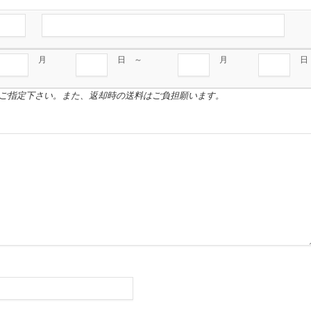
月
日 ～
月
日
ご指定下さい。また、返却時の送料はご負担願います。