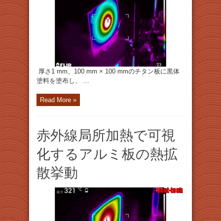
厚さ1 mm、100 mm × 100 mmのチタン板に黒体
塗料を塗布し、 ...
Read More »
赤外線局所加熱で可視
化するアルミ板の熱拡
散挙動