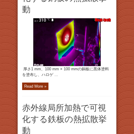
動
厚さ1 mm、100 mm × 100 mmの銅板に黒体塗料
を塗布し、ハロゲ ...
Read More »
赤外線局所加熱で可視
化する鉄板の熱拡散挙
動