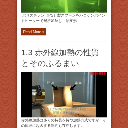
ポリスチレン（PS）製スプーンをハロゲンポイン
トヒーターで局所加熱し、熱変形 ...
Read More »
1.3 赤外線加熱の性質
とそのふるまい
赤外線加熱は多くの特長を持つ加熱方式ですが、そ
の原理に起因する制約も存在します。 ...