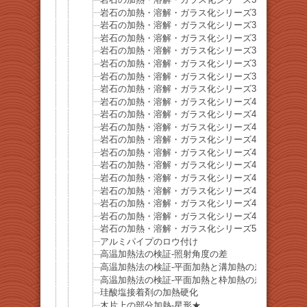
岩石の加熱・溶解・ガラス化シリーズ33 黒雲母
岩石の加熱・溶解・ガラス化シリーズ34-重晶石
岩石の加熱・溶解・ガラス化シリーズ35-方解石
岩石の加熱・溶解・ガラス化シリーズ36-菫青石
岩石の加熱・溶解・ガラス化シリーズ37-苦灰石
岩石の加熱・溶解・ガラス化シリーズ38-針鉄鉱
岩石の加熱・溶解・ガラス化シリーズ39-角閃石
岩石の加熱・溶解・ガラス化シリーズ40-菱苦土石
岩石の加熱・溶解・ガラス化シリーズ41-磁硫鉄鉱
岩石の加熱・溶解・ガラス化シリーズ42-菱マンガ
岩石の加熱・溶解・ガラス化シリーズ43-鉄電気石
岩石の加熱・溶解・ガラス化シリーズ44-菱鉄鉱
岩石の加熱・溶解・ガラス化シリーズ45-黝輝石（
岩石の加熱・溶解・ガラス化シリーズ46-珪化木
岩石の加熱・溶解・ガラス化シリーズ47-トルコ石
岩石の加熱・溶解・ガラス化シリーズ48-鉄マンガ
岩石の加熱・溶解・ガラス化シリーズ49-黄玉髄
岩石の加熱・溶解・ガラス化シリーズ50-赤溶岩溶
アルミパイプのロウ付け
高温加熱法の検証-照射角度の差
高温加熱法の検証-平面加熱と溝加熱の差
高温加熱法の検証-平面加熱と枠加熱の差
珪酸塩接着剤の加熱硬化
木片上の部分加熱-星形★