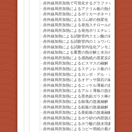
赤外線局所加熱で可視化するグラファイト棒の熱伝
赤外線局所加熱によるアクリル板の熱分解
赤外線局所加熱によるポリカーボネート板の熱分解
赤外線局所加熱によるゴム材の熱変化
赤外線局所加熱による発泡スチロールの急速溶解
赤外線局所加熱による発泡ポリエチレンの急速溶解
赤外線加熱による試験管内クエン酸の液化
赤外線加熱による試験管内のミョウバンの液化
赤外線加熱による試験管内塩化アンモニウムの昇華
赤外線加熱による重曹の熱分解と水分の放出
赤外線局所加熱による感熱紙の黒変反応
赤外線局所加熱によるビスマスの融解
赤外線局所加熱によるステンレス板のテンパーカラ
赤外線局所加熱によるカンポ・デル・シエロ隕石の
赤外線局所加熱によるオデッサ隕石の融解
赤外線局所加熱によるニッケル薄板の急速融解
赤外線局所加熱によるアルミ薄板の急速融解
赤外線局所加熱による黒色鉛ガラス棒の急速融解
赤外線局所加熱による銀塊の急速融解
赤外線局所加熱による鉛板の急速融解
赤外線局所加熱による亜鉛板の急速融解
赤外線局所加熱によるホウ砂の内部脱水現象
赤外線局所加熱によるホウ酸の脱水現象
赤外線局所加熱によるコピー用紙の着火挙動