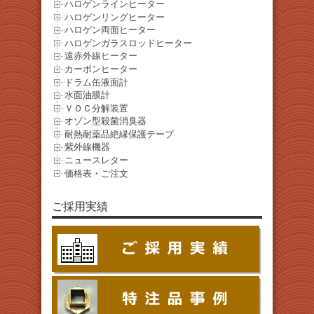
ハロゲンラインヒーター
ハロゲンリングヒーター
ハロゲン両面ヒーター
ハロゲンガラスロッドヒーター
遠赤外線ヒーター
カーボンヒーター
ドラム缶液面計
水面油膜計
ＶＯＣ分解装置
オゾン型殺菌消臭器
耐熱耐薬品絶縁保護テープ
紫外線機器
ニュースレター
価格表・ご注文
ご採用実績