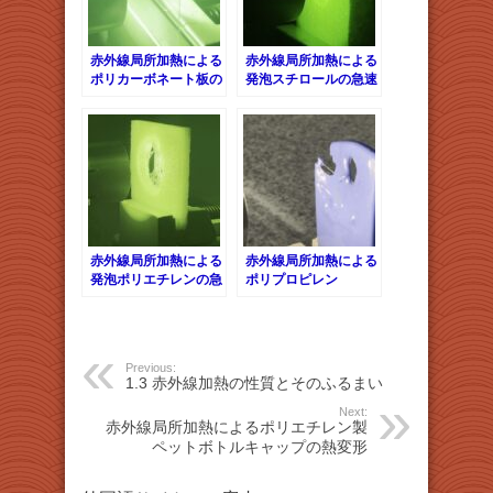
赤外線局所加熱による
赤外線局所加熱による
ポリカーボネート板の
発泡スチロールの急速
熱分解
溶解
赤外線局所加熱による
赤外線局所加熱による
発泡ポリエチレンの急
ポリプロピレン
速溶解
（PP）容器の溶融挙
動
Previous:
1.3 赤外線加熱の性質とそのふるまい
Next:
赤外線局所加熱によるポリエチレン製
ペットボトルキャップの熱変形