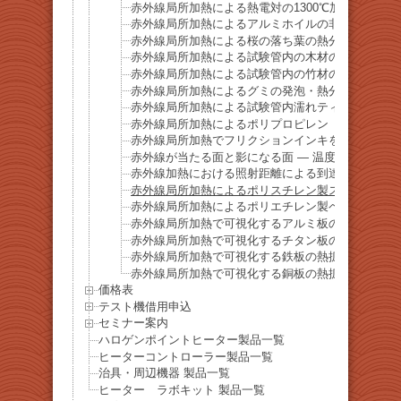
赤外線局所加熱による熱電対の1300℃加熱デモ
赤外線局所加熱によるアルミホイルの非溶融加熱挙
赤外線局所加熱による桜の落ち葉の熱分解・発火挙
赤外線局所加熱による試験管内の木材の熱分解挙動
赤外線局所加熱による試験管内の竹材の熱分解挙動
赤外線局所加熱によるグミの発泡・熱分解挙動
赤外線局所加熱による試験管内濡れティッシュの乾
赤外線局所加熱によるポリプロピレン（PP）容器
赤外線局所加熱でフリクションインキを瞬時に消去
赤外線が当たる面と影になる面 ― 温度差を示す基礎
赤外線加熱における照射距離による到達温度の違い
赤外線局所加熱によるポリスチレン製スプーンの熱
赤外線局所加熱によるポリエチレン製ペットボトル
赤外線局所加熱で可視化するアルミ板の熱拡散挙動
赤外線局所加熱で可視化するチタン板の熱拡散挙動
赤外線局所加熱で可視化する鉄板の熱拡散挙動
赤外線局所加熱で可視化する銅板の熱拡散挙動
価格表
テスト機借用申込
セミナー案内
ハロゲンポイントヒーター製品一覧
ヒーターコントローラー製品一覧
治具・周辺機器 製品一覧
ヒーター ラボキット 製品一覧