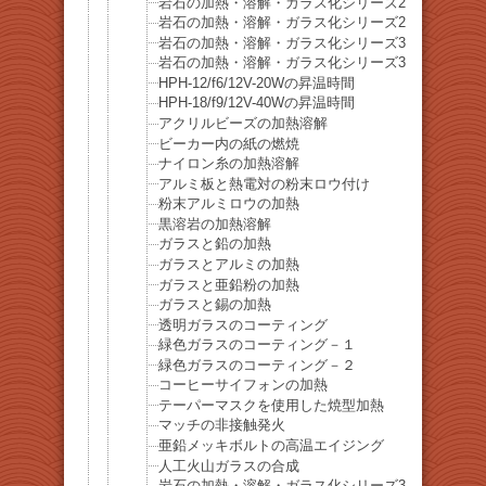
岩石の加熱・溶解・ガラス化シリーズ28 雪片黒
岩石の加熱・溶解・ガラス化シリーズ29 ブルー
岩石の加熱・溶解・ガラス化シリーズ30 紫水晶
岩石の加熱・溶解・ガラス化シリーズ31 虎目石
HPH-12/f6/12V-20Wの昇温時間
HPH-18/f9/12V-40Wの昇温時間
アクリルビーズの加熱溶解
ビーカー内の紙の燃焼
ナイロン糸の加熱溶解
アルミ板と熱電対の粉末ロウ付け
粉末アルミロウの加熱
黒溶岩の加熱溶解
ガラスと鉛の加熱
ガラスとアルミの加熱
ガラスと亜鉛粉の加熱
ガラスと錫の加熱
透明ガラスのコーティング
緑色ガラスのコーティング－１
緑色ガラスのコーティング－２
コーヒーサイフォンの加熱
テーパーマスクを使用した焼型加熱
マッチの非接触発火
亜鉛メッキボルトの高温エイジング
人工火山ガラスの合成
岩石の加熱・溶解・ガラス化シリーズ32 硬石膏