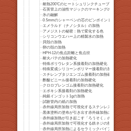
耐熱200℃のヒートシュリンクチューブの収縮
石英管上の油性マジックのマーキングの除去
氷の融解
0.5mmのシャーペンの芯のピンポイント加熱
エメラルド（ナノシタル）の加熱
アメジストの秘密：熱で変化する色
シリコンウエハー上の精製水の加熱
貝殻の加熱
卵の殻の加熱
HPH-12の焦点距離と焦点径
耐火パテの加熱硬化
特殊ポリウレタン系接着剤の加熱硬化
特殊変成シリコーンポリマー接着剤の加熱硬化
スチレンブタジエンゴム接着剤の加熱硬化
酢酸ビニール接着剤の加熱硬化
クロロブレンゴム接着剤の加熱硬化
エポキシ系接着剤の加熱硬化
純銀インゴット1gの加熱
試験管内の紙の加熱
赤外線局所加熱で可視化するステンレスネジの熱伝
黒体塗料の塗布が引き出す赤外線加熱によるアルミ
赤外線加熱が引き起こす「ろうそく」の急速気化
赤外線局所加熱で可視化する鉄ネジの熱伝達
赤外線局所加熱によるセラミックパイプ（アルミナ