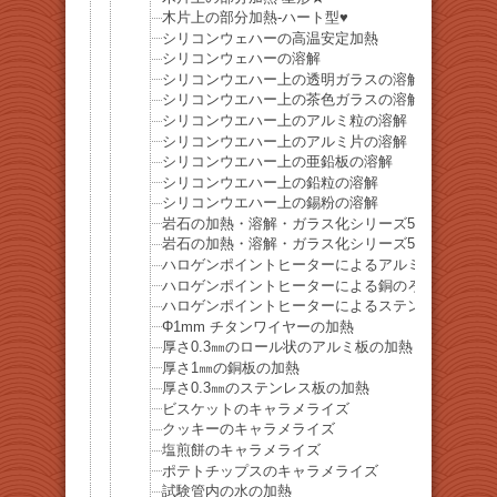
木片上の部分加熱-ハート型♥
シリコンウェハーの高温安定加熱
シリコンウェハーの溶解
シリコンウエハー上の透明ガラスの溶解
シリコンウエハー上の茶色ガラスの溶解
シリコンウエハー上のアルミ粒の溶解
シリコンウエハー上のアルミ片の溶解
シリコンウエハー上の亜鉛板の溶解
シリコンウエハー上の鉛粒の溶解
シリコンウエハー上の錫粉の溶解
岩石の加熱・溶解・ガラス化シリーズ51-小笠原諸
岩石の加熱・溶解・ガラス化シリーズ52-小笠原諸
ハロゲンポイントヒーターによるアルミのろう付け
ハロゲンポイントヒーターによる銅のろう付け
ハロゲンポイントヒーターによるステンレスのろう
Φ1mm チタンワイヤーの加熱
厚さ0.3㎜のロール状のアルミ板の加熱
厚さ1㎜の銅板の加熱
厚さ0.3㎜のステンレス板の加熱
ビスケットのキャラメライズ
クッキーのキャラメライズ
塩煎餅のキャラメライズ
ポテトチップスのキャラメライズ
試験管内の水の加熱