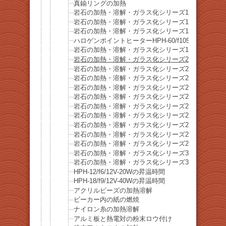
真鍮リングの加熱
岩石の加熱・溶解・ガラス化シリーズ16 ブルナ
岩石の加熱・溶解・ガラス化シリーズ17 ソーダ石
岩石の加熱・溶解・ガラス化シリーズ18 ラピスラズ
ハロゲンポイントヒーターHPH-60/f105の焦点距
岩石の加熱・溶解・ガラス化シリーズ19 リチア雲母(Lep
岩石の加熱・溶解・ガラス化シリーズ20 珪孔雀石(Chry
岩石の加熱・溶解・ガラス化シリーズ21 水晶
岩石の加熱・溶解・ガラス化シリーズ22 珊瑚石
岩石の加熱・溶解・ガラス化シリーズ23 砂石
岩石の加熱・溶解・ガラス化シリーズ24 橄欖石(Olivi
岩石の加熱・溶解・ガラス化シリーズ25 橄欖石(Olivi
岩石の加熱・溶解・ガラス化シリーズ26 黄銅鉱
岩石の加熱・溶解・ガラス化シリーズ27 蛍石
岩石の加熱・溶解・ガラス化シリーズ28 雪片黒
岩石の加熱・溶解・ガラス化シリーズ29 ブルー
岩石の加熱・溶解・ガラス化シリーズ30 紫水晶
岩石の加熱・溶解・ガラス化シリーズ31 虎目石
HPH-12/f6/12V-20Wの昇温時間
HPH-18/f9/12V-40Wの昇温時間
アクリルビーズの加熱溶解
ビーカー内の紙の燃焼
ナイロン糸の加熱溶解
アルミ板と熱電対の粉末ロウ付け