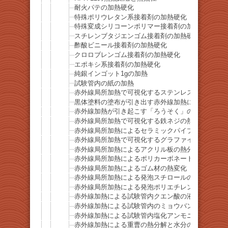
耐火パテの加熱硬化
特殊ポリウレタン系接着剤の加熱硬化
特殊変成シリコーンポリマー接着剤の加熱硬化
スチレンブタジエンゴム接着剤の加熱硬化
酢酸ビニール接着剤の加熱硬化
クロロブレンゴム接着剤の加熱硬化
エポキシ系接着剤の加熱硬化
純銀インゴット1gの加熱
試験管内の紙の加熱
赤外線局所加熱で可視化するステンレスネジの熱伝
黒体塗料の塗布が引き出す赤外線加熱によるアルミ
赤外線加熱が引き起こす「ろうそく」の急速気化
赤外線局所加熱で可視化する鉄ネジの熱伝達
赤外線局所加熱によるセラミックパイプ（アルミナ
赤外線局所加熱で可視化するグラファイト棒の熱伝
赤外線局所加熱によるアクリル板の熱分解
赤外線局所加熱によるポリカーボネート板の熱分解
赤外線局所加熱によるゴム材の熱変化
赤外線局所加熱による発泡スチロールの急速溶解
赤外線局所加熱による発泡ポリエチレンの急速溶解
赤外線加熱による試験管内クエン酸の液化
赤外線加熱による試験管内のミョウバンの液化
赤外線加熱による試験管内塩化アンモニウムの昇華
赤外線加熱による重曹の熱分解と水分の放出