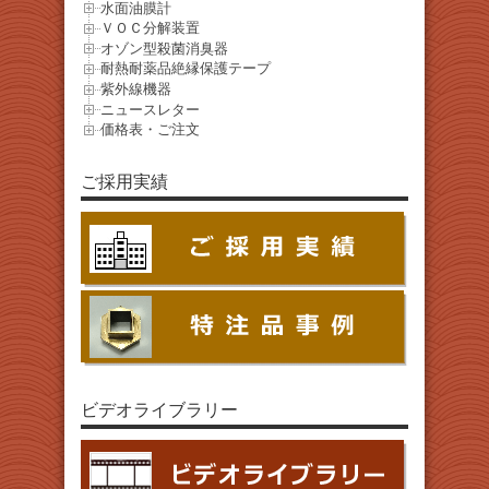
水面油膜計
ＶＯＣ分解装置
オゾン型殺菌消臭器
耐熱耐薬品絶縁保護テープ
紫外線機器
ニュースレター
価格表・ご注文
ご採用実績
ビデオライブラリー