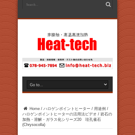
Home
/
ハロゲンポイントヒーター
/
用途例
/
ハロゲンポイントヒーターの活用法ビデオ
/
岩石の
加熱・溶解・ガラス化シリーズ20 珪孔雀石
(Chrysocolla)