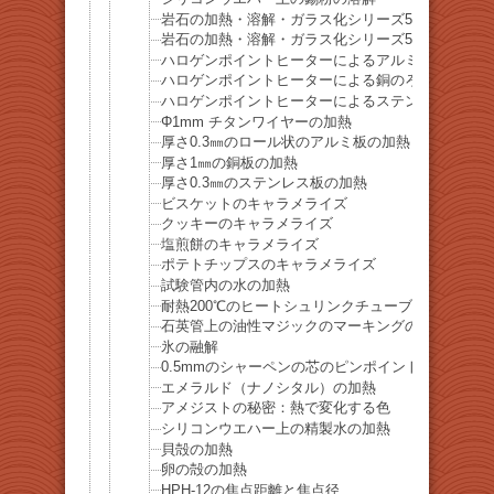
岩石の加熱・溶解・ガラス化シリーズ51-小笠原諸
岩石の加熱・溶解・ガラス化シリーズ52-小笠原諸
ハロゲンポイントヒーターによるアルミのろう付け
ハロゲンポイントヒーターによる銅のろう付け
ハロゲンポイントヒーターによるステンレスのろう
Φ1mm チタンワイヤーの加熱
厚さ0.3㎜のロール状のアルミ板の加熱
厚さ1㎜の銅板の加熱
厚さ0.3㎜のステンレス板の加熱
ビスケットのキャラメライズ
クッキーのキャラメライズ
塩煎餅のキャラメライズ
ポテトチップスのキャラメライズ
試験管内の水の加熱
耐熱200℃のヒートシュリンクチューブの収縮
石英管上の油性マジックのマーキングの除去
氷の融解
0.5mmのシャーペンの芯のピンポイント加熱
エメラルド（ナノシタル）の加熱
アメジストの秘密：熱で変化する色
シリコンウエハー上の精製水の加熱
貝殻の加熱
卵の殻の加熱
HPH-12の焦点距離と焦点径