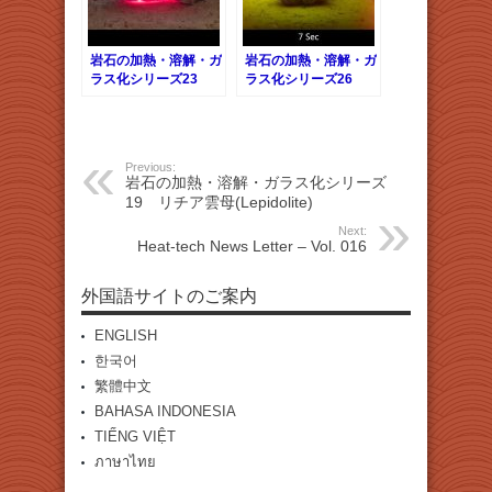
岩石の加熱・溶解・ガ
岩石の加熱・溶解・ガ
ラス化シリーズ23
ラス化シリーズ26
砂石
黄銅鉱
Previous:
岩石の加熱・溶解・ガラス化シリーズ
19 リチア雲母(Lepidolite)
Next:
Heat-tech News Letter – Vol. 016
外国語サイトのご案内
ENGLISH
한국어
繁體中文
BAHASA INDONESIA
TIẾNG VIỆT
ภาษาไทย