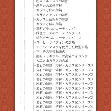
粉末アルミロウの加熱
黒溶岩の加熱溶解
ガラスと鉛の加熱
ガラスとアルミの加熱
ガラスと亜鉛粉の加熱
ガラスと錫の加熱
透明ガラスのコーティング
緑色ガラスのコーティング－１
緑色ガラスのコーティング－２
コーヒーサイフォンの加熱
テーパーマスクを使用した焼型加熱
マッチの非接触発火
亜鉛メッキボルトの高温エイジング
人工火山ガラスの合成
岩石の加熱・溶解・ガラス化シリーズ32 硬石膏
岩石の加熱・溶解・ガラス化シリーズ33 黒雲母
岩石の加熱・溶解・ガラス化シリーズ34-重晶石
岩石の加熱・溶解・ガラス化シリーズ35-方解石
岩石の加熱・溶解・ガラス化シリーズ36-菫青石
岩石の加熱・溶解・ガラス化シリーズ37-苦灰石
岩石の加熱・溶解・ガラス化シリーズ38-針鉄鉱
岩石の加熱・溶解・ガラス化シリーズ39-角閃石
岩石の加熱・溶解・ガラス化シリーズ40-菱苦土石
岩石の加熱・溶解・ガラス化シリーズ41-磁硫鉄鉱