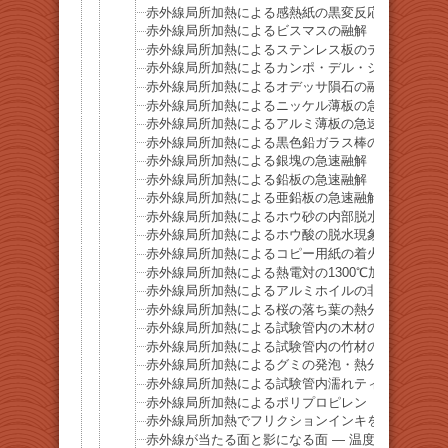
赤外線局所加熱による感熱紙の黒変反応
赤外線局所加熱によるビスマスの融解
赤外線局所加熱によるステンレス板のテンパーカラ
赤外線局所加熱によるカンポ・デル・シエロ隕石の
赤外線局所加熱によるオデッサ隕石の融解
赤外線局所加熱によるニッケル薄板の急速融解
赤外線局所加熱によるアルミ薄板の急速融解
赤外線局所加熱による黒色鉛ガラス棒の急速融解
赤外線局所加熱による銀塊の急速融解
赤外線局所加熱による鉛板の急速融解
赤外線局所加熱による亜鉛板の急速融解
赤外線局所加熱によるホウ砂の内部脱水現象
赤外線局所加熱によるホウ酸の脱水現象
赤外線局所加熱によるコピー用紙の着火挙動
赤外線局所加熱による熱電対の1300℃加熱デモ
赤外線局所加熱によるアルミホイルの非溶融加熱挙
赤外線局所加熱による桜の落ち葉の熱分解・発火挙
赤外線局所加熱による試験管内の木材の熱分解挙動
赤外線局所加熱による試験管内の竹材の熱分解挙動
赤外線局所加熱によるグミの発泡・熱分解挙動
赤外線局所加熱による試験管内濡れティッシュの乾
赤外線局所加熱によるポリプロピレン（PP）容器
赤外線局所加熱でフリクションインキを瞬時に消去
赤外線が当たる面と影になる面 ― 温度差を示す基礎