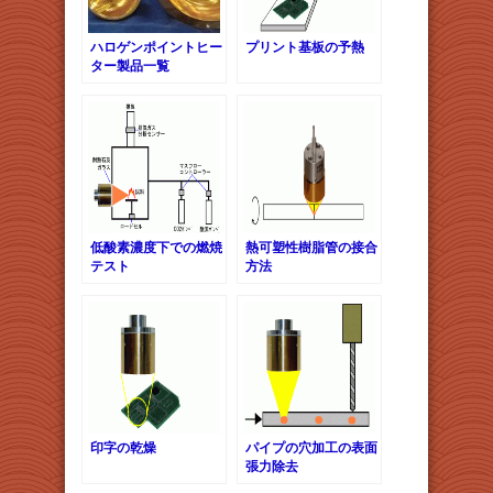
ハロゲンポイントヒー
プリント基板の予熱
ター製品一覧
低酸素濃度下での燃焼
熱可塑性樹脂管の接合
テスト
方法
印字の乾燥
パイプの穴加工の表面
張力除去