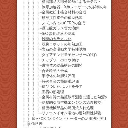
精密部品の部分加熱による歪テスト
線形加速器・X線レーザーでの試料の加熱
金属微粉末接合材料の合成
摩擦撹拌接合の補助熱源
ノズル内でのCFRPの合成
硼珪酸ガラス管の溶解
SiC 炭化珪素の焼成
砂糖のカラメル化
双腕ロボットの加熱加工
岩石の高温動力学特性試験
ダイアモンド量子センサーの試作
チップソーのロウ付け
磁性体の結晶構造の開発
合金粒子の合成
半導体の熱膨張評価
特殊合金の熱膨張評価
錆びついたボルトを外す
宝石の熱処理
金属材質の熱拡散率測定に適した熱源の選定
簡易的な航空機エンジンの温度模擬
精密機械部品の局所焼入れ処理
リチウムイオン電池の過熱耐性試験
ハロゲンポイントヒーターの活用法ビデオ
価格表