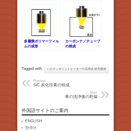
多層膜ポリマーフィル
カーボンナノチューブ
ムの成形
の焼成
Tagged with:
ハロゲンポイントヒーターの活用法-研究開発
Previous:
SiC 炭化珪素の焼成
Next:
車の洗浄後の乾燥
外国語サイトのご案内
ENGLISH
한국어