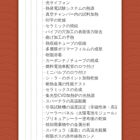
光サイフォン
熱発電試験システムの熱源
真空チャンバー内の試料加熱
印字の乾燥
セラミックの焼結
パイプの穴加工の表面張力除去
曲げ加工の予熱
熱収縮チューブの収縮
多層膜ポリマーフィルムの成形
樹脂溶着
カーボンナノチューブの焼成
燃料電池車配管のロウ付け
ミニバルブのロウ付け
シ－ラ－のポイント加熱乾燥
耐熱金属の性能テスト
セラミックスの合成
集光型CVD加熱炉の光熱源
スパーテラの高温殺菌
引張試験機の温度設定（非磁性体・高温素材）
ソーラーパネル（太陽電池モジュール）の精密検査
プリキュアシーラー塗布後の乾燥
焼却廃棄物中の金属分析
スパチュラ（薬匙）の高温光殺菌
樹脂ボスの赤外線熱カシメ