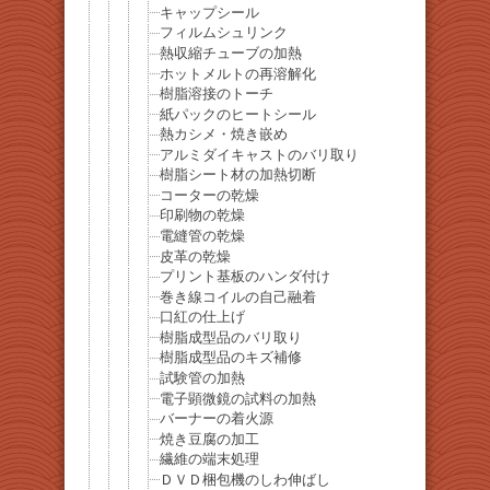
キャップシール
フィルムシュリンク
熱収縮チューブの加熱
ホットメルトの再溶解化
樹脂溶接のトーチ
紙パックのヒートシール
熱カシメ・焼き嵌め
アルミダイキャストのバリ取り
樹脂シート材の加熱切断
コーターの乾燥
印刷物の乾燥
電縫管の乾燥
皮革の乾燥
プリント基板のハンダ付け
巻き線コイルの自己融着
口紅の仕上げ
樹脂成型品のバリ取り
樹脂成型品のキズ補修
試験管の加熱
電子顕微鏡の試料の加熱
バーナーの着火源
焼き豆腐の加工
繊維の端末処理
ＤＶＤ梱包機のしわ伸ばし