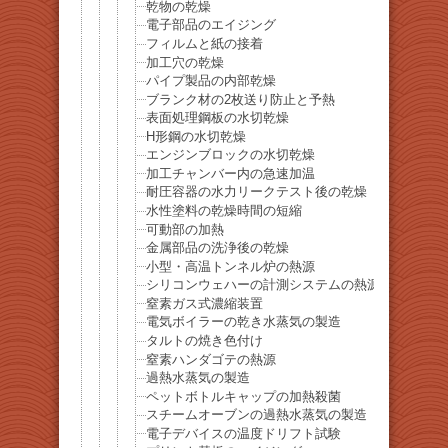
乾物の乾燥
電子部品のエイジング
フィルムと紙の接着
加工穴の乾燥
パイプ製品の内部乾燥
ブランク材の2枚送り防止と予熱
表面処理鋼板の水切乾燥
H形鋼の水切乾燥
エンジンブロックの水切乾燥
加工チャンバー内の急速加温
耐圧容器の水力リークテスト後の乾燥
水性塗料の乾燥時間の短縮
可動部の加熱
金属部品の洗浄後の乾燥
小型・高温トンネル炉の熱源
シリコンウェハーの計測システムの熱源
窒素ガス式濃縮装置
電気ボイラーの乾き水蒸気の製造
タルトの焼き色付け
窒素ハンダゴテの熱源
過熱水蒸気の製造
ペットボトルキャップの加熱殺菌
スチームオーブンの過熱水蒸気の製造
電子デバイスの温度ドリフト試験