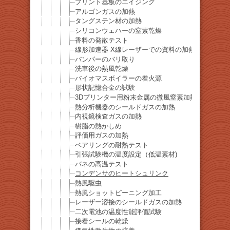
プリント基板のエイジング
アルゴンガスの加熱
タングステン材の加熱
シリコンウェハーの窒素乾燥
香料の発散テスト
線形加速器 X線レーザーでの資料の加熱
バンパーのバリ取り
洗車後の熱風乾燥
バイオマスボイラーの着火源
形状記憶合金の試験
3Dプリンター用粉末金属の微風窒素加熱
熱分析機器のシールドガスの加熱
内視鏡検査ガスの加熱
樹脂の熱かしめ
評価用ガスの加熱
ベアリングの耐熱テスト
引張試験機の温度設定（低温素材)
バネの高温テスト
コンデンサのヒートシュリンク
熱風駆虫
熱風ショットピーニング加工
レーザー溶接のシールドガスの加熱
二次電池の温度性能評価試験
接着シールの乾燥