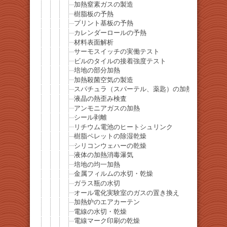
加熱窒素ガスの製造
樹脂板の予熱
プリント基板の予熱
カレンダーロールの予熱
材料表面解析
サーモスイッチの実働テスト
ビルのタイルの接着強度テスト
培地の部分加熱
加熱殺菌空気の製造
スパチュラ（スパーテル、薬匙）の加熱殺菌
液晶の熱歪み検査
アンモニアガスの加熱
シール剥離
リチウム電池のヒートシュリンク
樹脂ペレットの除湿乾燥
シリコンウェハーの乾燥
液体の加熱消毒瀑気
培地の均一加熱
金属フィルムの水切・乾燥
ガラス瓶の水切
オール電化実験室のガスの置き換え
加熱炉のエアカーテン
電線の水切・乾燥
電線マーク印刷の乾燥