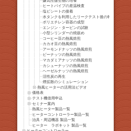
嫌気性微生物の培養
ヒートパイプの差温検査
塩ビシートの接着
水タンクを利用したリークテスト後の乾燥
ポリエチレン容器の成型
エンジン・タービンの試験
小型シリンダーの焼嵌め
コーヒー豆の熱風焙煎
カカオ豆の熱風焙煎
アーモンドナッツの熱風焙煎
ピーナッツの熱風焙煎
マカダミアナッツの熱風焙煎
カシューナッツの熱風焙煎
ヘーゼルナッツの熱風焙煎
活性炭の再生
煙拡散のシミュレーション
熱風ヒーターの活用法ビデオ
価格表
テスト機借用申込
セミナー案内
熱風ヒーター製品一覧
ヒーターコントローラー製品一覧
治具・周辺機器 製品一覧
ヒーター ラボキット 製品一覧
ヒーターコントローラー