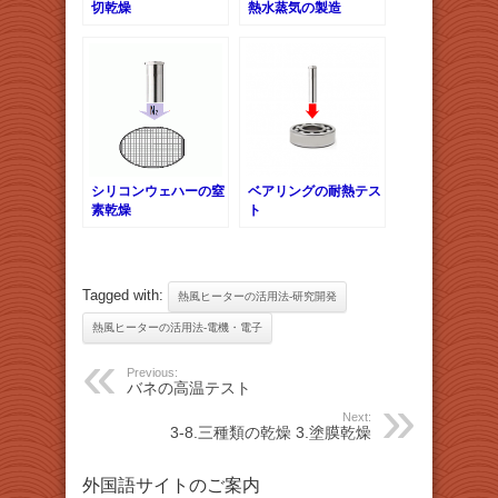
切乾燥
熱水蒸気の製造
シリコンウェハーの窒
ベアリングの耐熱テス
素乾燥
ト
Tagged with:
熱風ヒーターの活用法-研究開発
熱風ヒーターの活用法-電機・電子
Previous:
バネの高温テスト
Next:
3-8.三種類の乾燥 3.塗膜乾燥
外国語サイトのご案内