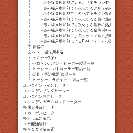
赤外線局所加熱によるポリエチレン製ペットボトル
赤外線局所加熱で可視化するアルミ板の熱拡散挙動
赤外線局所加熱で可視化するチタン板の熱拡散挙動
赤外線局所加熱で可視化する鉄板の熱拡散挙動
赤外線局所加熱で可視化する銅板の熱拡散挙動
赤外線局所加熱で可視化する金属材料の熱拡散比較
赤外線局所加熱によるホットメルト接着剤の軟化・
赤外線局所加熱によるEVAフォームの熱収縮・炭化
価格表
テスト機借用申込
セミナー案内
ハロゲンポイントヒーター製品一覧
ヒーターコントローラー製品一覧
治具・周辺機器 製品一覧
ヒーター ラボキット 製品一覧
ハロゲンラインヒーター
ハロゲンリングヒーター
ハロゲン両面ヒーター
ハロゲンガラスロッドヒーター
遠赤外線ヒーター
カーボンヒーター
ドラム缶液面計
水面油膜計
ＶＯＣ分解装置