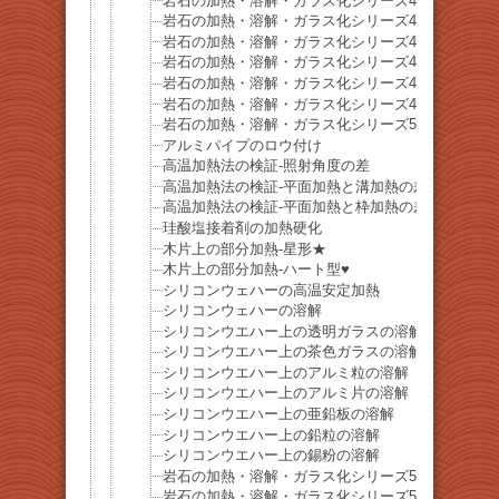
岩石の加熱・溶解・ガラス化シリーズ44-菱鉄鉱
岩石の加熱・溶解・ガラス化シリーズ45-黝輝石（
岩石の加熱・溶解・ガラス化シリーズ46-珪化木
岩石の加熱・溶解・ガラス化シリーズ47-トルコ石
岩石の加熱・溶解・ガラス化シリーズ48-鉄マンガ
岩石の加熱・溶解・ガラス化シリーズ49-黄玉髄
岩石の加熱・溶解・ガラス化シリーズ50-赤溶岩溶
アルミパイプのロウ付け
高温加熱法の検証-照射角度の差
高温加熱法の検証-平面加熱と溝加熱の差
高温加熱法の検証-平面加熱と枠加熱の差
珪酸塩接着剤の加熱硬化
木片上の部分加熱-星形★
木片上の部分加熱-ハート型♥
シリコンウェハーの高温安定加熱
シリコンウェハーの溶解
シリコンウエハー上の透明ガラスの溶解
シリコンウエハー上の茶色ガラスの溶解
シリコンウエハー上のアルミ粒の溶解
シリコンウエハー上のアルミ片の溶解
シリコンウエハー上の亜鉛板の溶解
シリコンウエハー上の鉛粒の溶解
シリコンウエハー上の錫粉の溶解
岩石の加熱・溶解・ガラス化シリーズ51-小笠原諸
岩石の加熱・溶解・ガラス化シリーズ52-小笠原諸