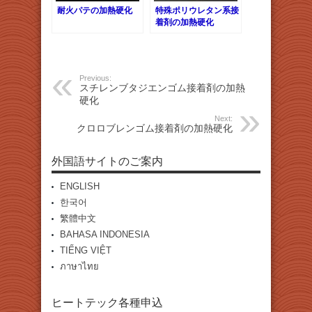
耐火パテの加熱硬化
特殊ポリウレタン系接
着剤の加熱硬化
Previous:
スチレンブタジエンゴム接着剤の加熱
硬化
Next:
クロロブレンゴム接着剤の加熱硬化
外国語サイトのご案内
ENGLISH
한국어
繁體中文
BAHASA INDONESIA
TIẾNG VIỆT
ภาษาไทย
ヒートテック各種申込