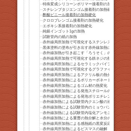
特殊変成シリコーンポリマー接着剤の加熱硬化
スチレンブタジエンゴム接着剤の加熱硬化
酢酸ビニール接着剤の加熱硬化
クロロブレンゴム接着剤の加熱硬化
エポキシ系接着剤の加熱硬化
純銀インゴット1gの加熱
試験管内の紙の加熱
赤外線局所加熱で可視化するステンレスネジの熱伝
黒体塗料の塗布が引き出す赤外線加熱によるアルミ
赤外線加熱が引き起こす「ろうそく」の急速気化
赤外線局所加熱で可視化する鉄ネジの熱伝達
赤外線局所加熱によるセラミックパイプ（アルミナ
赤外線局所加熱で可視化するグラファイト棒の熱伝
赤外線局所加熱によるアクリル板の熱分解
赤外線局所加熱によるポリカーボネート板の熱分解
赤外線局所加熱によるゴム材の熱変化
赤外線局所加熱による発泡スチロールの急速溶解
赤外線局所加熱による発泡ポリエチレンの急速溶解
赤外線加熱による試験管内クエン酸の液化
赤外線加熱による試験管内のミョウバンの液化
赤外線加熱による試験管内塩化アンモニウムの昇華
赤外線加熱による重曹の熱分解と水分の放出
赤外線局所加熱による感熱紙の黒変反応
赤外線局所加熱によるビスマスの融解