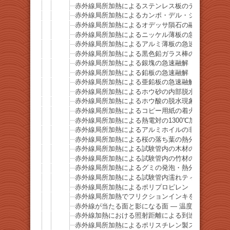
赤外線局所加熱によるステンレス板のテンパーカラ
赤外線局所加熱によるカンポ・デル・シエロ隕石の
赤外線局所加熱によるオデッサ隕石の融解
赤外線局所加熱によるニッケル薄板の急速融解
赤外線局所加熱によるアルミ薄板の急速融解
赤外線局所加熱による黒色鉛ガラス棒の急速融解
赤外線局所加熱による銀塊の急速融解
赤外線局所加熱による鉛板の急速融解
赤外線局所加熱による亜鉛板の急速融解
赤外線局所加熱によるホウ砂の内部脱水現象
赤外線局所加熱によるホウ酸の脱水現象
赤外線局所加熱によるコピー用紙の着火挙動
赤外線局所加熱による熱電対の1300℃加熱デモ
赤外線局所加熱によるアルミホイルの非溶融加熱挙
赤外線局所加熱による桜の落ち葉の熱分解・発火挙
赤外線局所加熱による試験管内の木材の熱分解挙動
赤外線局所加熱による試験管内の竹材の熱分解挙動
赤外線局所加熱によるグミの発泡・熱分解挙動
赤外線局所加熱による試験管内濡れティッシュの乾
赤外線局所加熱によるポリプロピレン（PP）容器
赤外線局所加熱でフリクションインキを瞬時に消去
赤外線が当たる面と影になる面 ― 温度差を示す基礎
赤外線加熱における照射距離による到達温度の違い
赤外線局所加熱によるポリスチレン製スプーンの熱