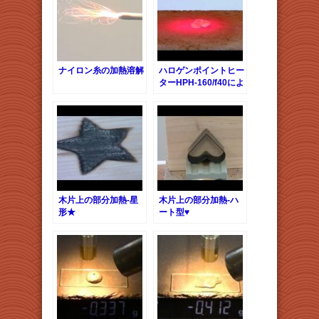
ナイロン糸の加熱溶解
ハロゲンポイントヒー
ターHPH-160/f40によ
るポリスチレンビーズ
の加熱溶解
木片上の部分加熱-星
木片上の部分加熱-ハ
形★
ート型♥