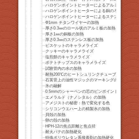
ハロゲンポイントヒーターによるアルミのろう付け
ハロゲンポイントヒーターによる銅のろう付け
ハロゲンポイントヒーターによるステンレスのろう
Φ1mm チタンワイヤーの加熱
厚さ0.3㎜のロール状のアルミ板の加熱
厚さ1㎜の銅板の加熱
厚さ0.3㎜のステンレス板の加熱
ビスケットのキャラメライズ
クッキーのキャラメライズ
塩煎餅のキャラメライズ
ポテトチップスのキャラメライズ
試験管内の水の加熱
耐熱200℃のヒートシュリンクチューブの収縮
石英管上の油性マジックのマーキングの除去
氷の融解
0.5mmのシャーペンの芯のピンポイント加熱
エメラルド（ナノシタル）の加熱
アメジストの秘密：熱で変化する色
シリコンウエハー上の精製水の加熱
貝殻の加熱
卵の殻の加熱
HPH-12の焦点距離と焦点径
耐火パテの加熱硬化
特殊ポリウレタン系接着剤の加熱硬化