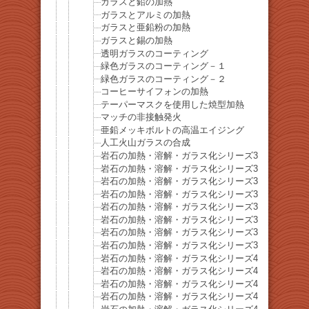
ガラスと鉛の加熱
ガラスとアルミの加熱
ガラスと亜鉛粉の加熱
ガラスと錫の加熱
透明ガラスのコーティング
緑色ガラスのコーティング－１
緑色ガラスのコーティング－２
コーヒーサイフォンの加熱
テーパーマスクを使用した焼型加熱
マッチの非接触発火
亜鉛メッキボルトの高温エイジング
人工火山ガラスの合成
岩石の加熱・溶解・ガラス化シリーズ32 硬石膏
岩石の加熱・溶解・ガラス化シリーズ33 黒雲母
岩石の加熱・溶解・ガラス化シリーズ34-重晶石
岩石の加熱・溶解・ガラス化シリーズ35-方解石
岩石の加熱・溶解・ガラス化シリーズ36-菫青石
岩石の加熱・溶解・ガラス化シリーズ37-苦灰石
岩石の加熱・溶解・ガラス化シリーズ38-針鉄鉱
岩石の加熱・溶解・ガラス化シリーズ39-角閃石
岩石の加熱・溶解・ガラス化シリーズ40-菱苦土石
岩石の加熱・溶解・ガラス化シリーズ41-磁硫鉄鉱
岩石の加熱・溶解・ガラス化シリーズ42-菱マンガ
岩石の加熱・溶解・ガラス化シリーズ43-鉄電気石