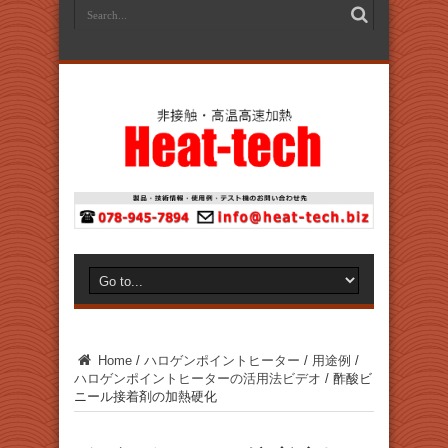
Home
/
ハロゲンポイントヒーター
/
用途例
/
ハロゲンポイントヒーターの活用法ビデオ
/
酢酸ビ
ニール接着剤の加熱硬化