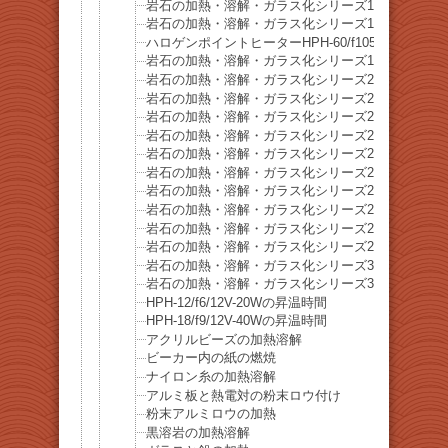
岩石の加熱・溶解・ガラス化シリーズ17 ソーダ石
岩石の加熱・溶解・ガラス化シリーズ18 ラピスラズ
ハロゲンポイントヒーターHPH-60/f105の焦点距
岩石の加熱・溶解・ガラス化シリーズ19 リチア雲母(Lep
岩石の加熱・溶解・ガラス化シリーズ20 珪孔雀石(Chry
岩石の加熱・溶解・ガラス化シリーズ21 水晶
岩石の加熱・溶解・ガラス化シリーズ22 珊瑚石
岩石の加熱・溶解・ガラス化シリーズ23 砂石
岩石の加熱・溶解・ガラス化シリーズ24 橄欖石(Olivi
岩石の加熱・溶解・ガラス化シリーズ25 橄欖石(Olivi
岩石の加熱・溶解・ガラス化シリーズ26 黄銅鉱
岩石の加熱・溶解・ガラス化シリーズ27 蛍石
岩石の加熱・溶解・ガラス化シリーズ28 雪片黒
岩石の加熱・溶解・ガラス化シリーズ29 ブルー
岩石の加熱・溶解・ガラス化シリーズ30 紫水晶
岩石の加熱・溶解・ガラス化シリーズ31 虎目石
HPH-12/f6/12V-20Wの昇温時間
HPH-18/f9/12V-40Wの昇温時間
アクリルビーズの加熱溶解
ビーカー内の紙の燃焼
ナイロン糸の加熱溶解
アルミ板と熱電対の粉末ロウ付け
粉末アルミロウの加熱
黒溶岩の加熱溶解