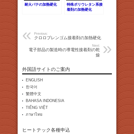
耐火パテの加熱硬化
特殊ポリウレタン系接
着剤の加熱硬化
Previous:
クロロブレンゴム接着剤の加熱硬化
Next:
電子部品の製造時の導電性接着剤の乾
燥
外国語サイトのご案内
ENGLISH
한국어
繁體中文
BAHASA INDONESIA
TIẾNG VIỆT
ภาษาไทย
ヒートテック各種申込