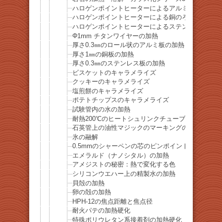
ハロゲンポイントヒーターによるアルミのろう付け
ハロゲンポイントヒーターによる銅のろう付け
ハロゲンポイントヒーターによるステンレスのろう
Φ1mm チタンワイヤーの加熱
厚さ0.3㎜のロール状のアルミ板の加熱
厚さ1㎜の銅板の加熱
厚さ0.3㎜のステンレス板の加熱
ビスケットのキャラメライズ
クッキーのキャラメライズ
塩煎餅のキャラメライズ
ポテトチップスのキャラメライズ
試験管内の水の加熱
耐熱200℃のヒートシュリンクチューブの収縮
石英管上の油性マジックのマーキングの除去
氷の融解
0.5mmのシャーペンの芯のピンポイント加熱
エメラルド（ナノシタル）の加熱
アメジストの秘密：熱で変化する色
シリコンウエハー上の精製水の加熱
貝殻の加熱
卵の殻の加熱
HPH-12の焦点距離と焦点径
耐火パテの加熱硬化
特殊ポリウレタン系接着剤の加熱硬化