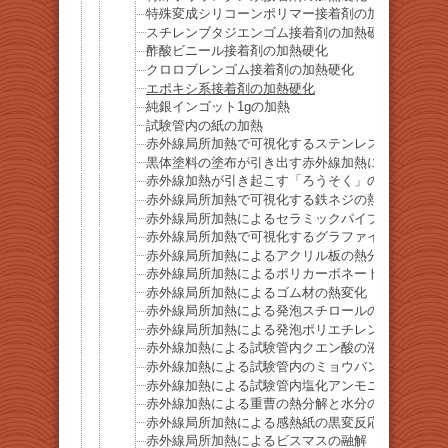
特殊変成シリコーンポリマー接着剤の加熱硬化
スチレンブタジエンゴム接着剤の加熱硬化
酢酸ビニール接着剤の加熱硬化
クロロブレンゴム接着剤の加熱硬化
エポキシ系接着剤の加熱硬化
純銀インゴット1gの加熱
試験管内の紙の加熱
赤外線局所加熱で可視化するステンレスネジの熱伝
黒体塗料の塗布が引き出す赤外線加熱によるアルミ
赤外線加熱が引き起こす「ろうそく」の急速気化
赤外線局所加熱で可視化する鉄ネジの熱伝達
赤外線局所加熱によるセラミックパイプ（アルミナ
赤外線局所加熱で可視化するグラファイト棒の熱伝
赤外線局所加熱によるアクリル板の熱分解
赤外線局所加熱によるポリカーボネート板の熱分解
赤外線局所加熱によるゴム材の熱変化
赤外線局所加熱による発泡スチロールの急速溶解
赤外線局所加熱による発泡ポリエチレンの急速溶解
赤外線加熱による試験管内クエン酸の液化
赤外線加熱による試験管内のミョウバンの液化
赤外線加熱による試験管内塩化アンモニウムの昇華
赤外線加熱による重曹の熱分解と水分の放出
赤外線局所加熱による感熱紙の黒変反応
赤外線局所加熱によるビスマスの融解