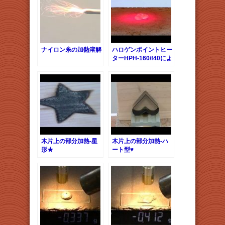
ナイロン糸の加熱溶解
ハロゲンポイントヒー
ターHPH-160/f40によ
るポリスチレンビーズ
の加熱溶解
木片上の部分加熱-星
木片上の部分加熱-ハ
形★
ート型♥