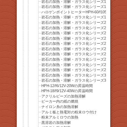
岩石の加熱・溶解・ガラス化シリーズ17 ソーダ石
岩石の加熱・溶解・ガラス化シリーズ18 ラピスラズ
ハロゲンポイントヒーターHPH-60/f105の焦点距
岩石の加熱・溶解・ガラス化シリーズ19 リチア雲母(Lep
岩石の加熱・溶解・ガラス化シリーズ20 珪孔雀石(Chry
岩石の加熱・溶解・ガラス化シリーズ21 水晶
岩石の加熱・溶解・ガラス化シリーズ22 珊瑚石
岩石の加熱・溶解・ガラス化シリーズ23 砂石
岩石の加熱・溶解・ガラス化シリーズ24 橄欖石(Olivi
岩石の加熱・溶解・ガラス化シリーズ25 橄欖石(Olivi
岩石の加熱・溶解・ガラス化シリーズ26 黄銅鉱
岩石の加熱・溶解・ガラス化シリーズ27 蛍石
岩石の加熱・溶解・ガラス化シリーズ28 雪片黒
岩石の加熱・溶解・ガラス化シリーズ29 ブルー
岩石の加熱・溶解・ガラス化シリーズ30 紫水晶
岩石の加熱・溶解・ガラス化シリーズ31 虎目石
HPH-12/f6/12V-20Wの昇温時間
HPH-18/f9/12V-40Wの昇温時間
アクリルビーズの加熱溶解
ビーカー内の紙の燃焼
ナイロン糸の加熱溶解
アルミ板と熱電対の粉末ロウ付け
粉末アルミロウの加熱
黒溶岩の加熱溶解