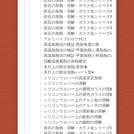
岩石の加熱・溶解・ガラス化シリーズ44-菱鉄鉱
岩石の加熱・溶解・ガラス化シリーズ45-黝輝石（
岩石の加熱・溶解・ガラス化シリーズ46-珪化木
岩石の加熱・溶解・ガラス化シリーズ47-トルコ石
岩石の加熱・溶解・ガラス化シリーズ48-鉄マンガ
岩石の加熱・溶解・ガラス化シリーズ49-黄玉髄
岩石の加熱・溶解・ガラス化シリーズ50-赤溶岩溶
アルミパイプのロウ付け
高温加熱法の検証-照射角度の差
高温加熱法の検証-平面加熱と溝加熱の差
高温加熱法の検証-平面加熱と枠加熱の差
珪酸塩接着剤の加熱硬化
木片上の部分加熱-星形★
木片上の部分加熱-ハート型♥
シリコンウェハーの高温安定加熱
シリコンウェハーの溶解
シリコンウエハー上の透明ガラスの溶解
シリコンウエハー上の茶色ガラスの溶解
シリコンウエハー上のアルミ粒の溶解
シリコンウエハー上のアルミ片の溶解
シリコンウエハー上の亜鉛板の溶解
シリコンウエハー上の鉛粒の溶解
シリコンウエハー上の錫粉の溶解
岩石の加熱・溶解・ガラス化シリーズ51-小笠原諸
岩石の加熱・溶解・ガラス化シリーズ52-小笠原諸