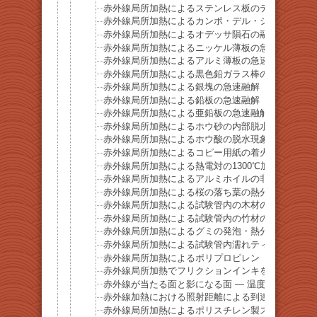
赤外線局所加熱によるステンレス板のテンパーカラ
赤外線局所加熱によるカンポ・デル・シエロ隕石の
赤外線局所加熱によるオデッサ隕石の融解
赤外線局所加熱によるニッケル薄板の急速融解
赤外線局所加熱によるアルミ薄板の急速融解
赤外線局所加熱による黒色鉛ガラス棒の急速融解
赤外線局所加熱による銀塊の急速融解
赤外線局所加熱による鉛板の急速融解
赤外線局所加熱による亜鉛板の急速融解
赤外線局所加熱によるホウ砂の内部脱水現象
赤外線局所加熱によるホウ酸の脱水現象
赤外線局所加熱によるコピー用紙の着火挙動
赤外線局所加熱による熱電対の1300℃加熱デモ
赤外線局所加熱によるアルミホイルの非溶融加熱挙
赤外線局所加熱による桜の落ち葉の熱分解・発火挙
赤外線局所加熱による試験管内の木材の熱分解挙動
赤外線局所加熱による試験管内の竹材の熱分解挙動
赤外線局所加熱によるグミの発泡・熱分解挙動
赤外線局所加熱による試験管内濡れティッシュの乾
赤外線局所加熱によるポリプロピレン（PP）容器
赤外線局所加熱でフリクションインキを瞬時に消去
赤外線が当たる面と影になる面 ― 温度差を示す基礎
赤外線加熱における照射距離による到達温度の違い
赤外線局所加熱によるポリスチレン製スプーンの熱