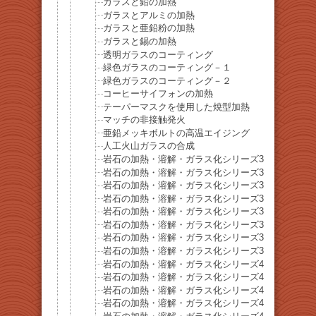
ガラスと鉛の加熱
ガラスとアルミの加熱
ガラスと亜鉛粉の加熱
ガラスと錫の加熱
透明ガラスのコーティング
緑色ガラスのコーティング－１
緑色ガラスのコーティング－２
コーヒーサイフォンの加熱
テーパーマスクを使用した焼型加熱
マッチの非接触発火
亜鉛メッキボルトの高温エイジング
人工火山ガラスの合成
岩石の加熱・溶解・ガラス化シリーズ32 硬石膏
岩石の加熱・溶解・ガラス化シリーズ33 黒雲母
岩石の加熱・溶解・ガラス化シリーズ34-重晶石
岩石の加熱・溶解・ガラス化シリーズ35-方解石
岩石の加熱・溶解・ガラス化シリーズ36-菫青石
岩石の加熱・溶解・ガラス化シリーズ37-苦灰石
岩石の加熱・溶解・ガラス化シリーズ38-針鉄鉱
岩石の加熱・溶解・ガラス化シリーズ39-角閃石
岩石の加熱・溶解・ガラス化シリーズ40-菱苦土石
岩石の加熱・溶解・ガラス化シリーズ41-磁硫鉄鉱
岩石の加熱・溶解・ガラス化シリーズ42-菱マンガ
岩石の加熱・溶解・ガラス化シリーズ43-鉄電気石