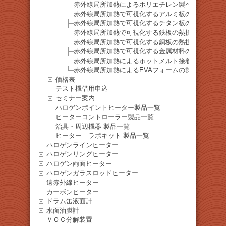
赤外線局所加熱によるポリエチレン製ペットボトル
赤外線局所加熱で可視化するアルミ板の熱拡散挙動
赤外線局所加熱で可視化するチタン板の熱拡散挙動
赤外線局所加熱で可視化する鉄板の熱拡散挙動
赤外線局所加熱で可視化する銅板の熱拡散挙動
赤外線局所加熱で可視化する金属材料の熱拡散比較
赤外線局所加熱によるホットメルト接着剤の軟化・
赤外線局所加熱によるEVAフォームの熱収縮・炭化
価格表
テスト機借用申込
セミナー案内
ハロゲンポイントヒーター製品一覧
ヒーターコントローラー製品一覧
治具・周辺機器 製品一覧
ヒーター ラボキット 製品一覧
ハロゲンラインヒーター
ハロゲンリングヒーター
ハロゲン両面ヒーター
ハロゲンガラスロッドヒーター
遠赤外線ヒーター
カーボンヒーター
ドラム缶液面計
水面油膜計
ＶＯＣ分解装置